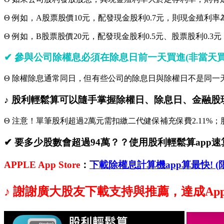
Θ 例如，A股票股價10元，配發現金股利0.7元，則現金殖利率
Θ 例如，B股票股價20元，配發現金股利0.5元、股票股利0.3元
✔ 參與公司除權息必須在除息日前一天買進(非當天買進)
Θ 除權除息通常同日，但有些公司的除息日與除權日不是同一
♪ 股利輕鬆算可以隨手掌握除權日、除息日、金融股
Θ 注意！單筆股利超過2萬元需扣繳二代健保補充保費2.11%；股
✔ 要多少股數會超過94萬？？使用股利輕鬆算app速算
APPLE App Store
：
下載除權息計算機app算最快! (