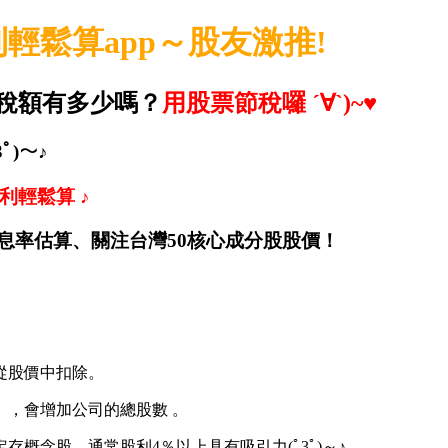
輕鬆算app～股友激推!
稅額有多少嗎？
用股票節稅囉 ´∀`)~♥
)～♪
利輕鬆算 ♪
年化配息率估算、關注台灣50核心成分股股價！
從股價中扣除。
」，會增加公司的總股數 。
概念股。通常股利4％以上具有吸引力(ﾟ3ﾟ)～♪