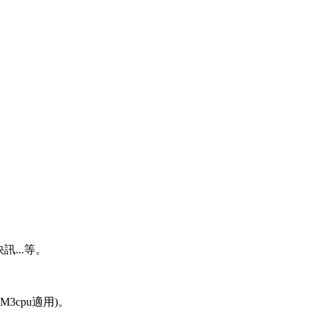
...等。
M3cpu適用)。