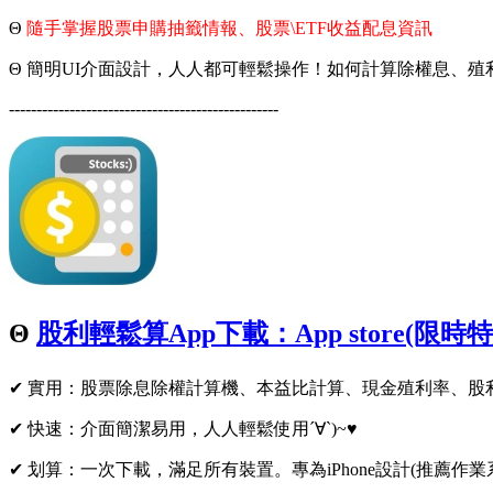
Θ
隨手掌握股票申購抽籤情報、股票\ETF收益配息資訊
Θ 簡明UI介面設計，人人都可輕鬆操作！如何計算除權息、殖利率
-------------------------------------------------
Θ
股利輕鬆算App下載：App store(限
✔ 實用：股票除息除權計算機、本益比計算、現金殖利率、股利
✔ 快速：介面簡潔易用，人人輕鬆使用´∀`)~♥
✔ 划算：一次下載，滿足所有裝置。專為iPhone設計(推薦作業系統IO