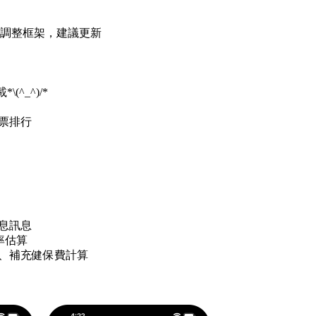
尺寸調整框架，建議更新
(^_^)/*
股票排行
配息訊息
息率估算
稅額、補充健保費計算