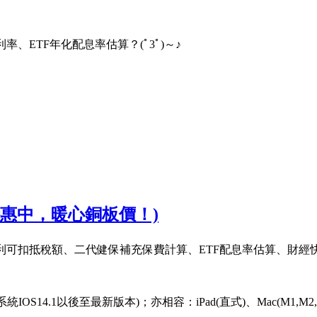
、ETF年化配息率估算？(ﾟ3ﾟ)～♪
時特惠中，暖心銅板價！)
可扣抵稅額、二代健保補充保費計算、ETF配息率估算、財經快訊
S14.1以後至最新版本)；亦相容：iPad(直式)、Mac(M1,M2,