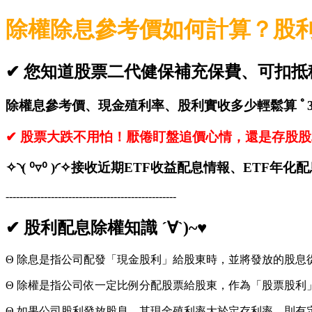
除權除息參考價如何計算？股利
✔ 您知道股票二代健保補充保費、可扣抵
除權息參考價、現金殖利率、股利實收多少輕鬆算 ﾟ3ﾟ
✔ 股票大跌不用怕！厭倦盯盤追價心情，還是存股股
✧◝( ⁰▿⁰ )◜✧接收近期ETF收益配息情報、ETF
-------------------------------------------------
✔ 股利配息除權知識 ´∀`)~♥
Θ 除息是指公司配發「現金股利」給股東時，並將發放的股息
Θ 除權是指公司依一定比例分配股票給股東，作為「股票股利
Θ 如果公司股利發放股息，其現金殖利率大於定存利率，則有定存