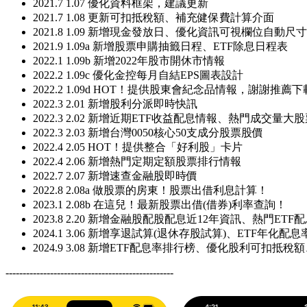
2021.7 1.07 優化資料框架，建議更新
2021.7 1.08 更新可扣抵稅額、補充健保費計算介面
2021.8 1.09 新增現金發放日、優化資訊可視欄位自動
2021.9 1.09a 新增股票申購抽籤日程、ETF除息日程表
2022.1 1.09b 新增2022年股市開休市情報
2022.2 1.09c 優化金控每月自結EPS圖表設計
2022.2 1.09d HOT！提供股東會紀念品情報，謝謝推薦下載*\
2022.3 2.01 新增股利分派即時快訊
2022.3 2.02 新增近期ETF收益配息情報、熱門成交量大
2022.3 2.03 新增台灣0050核心50支成分股票股價
2022.4 2.05 HOT！提供整合「好利股」卡片
2022.4 2.06 新增熱門定期定額股票排行情報
2022.7 2.07 新增速查金融股即時價
2022.8 2.08a 做股票的房東！股票出借利息計算！
2023.1 2.08b 在這兒！最新股票出借(借券)利率查詢！
2023.8 2.20 新增金融股配股配息近12年資訊、熱門ETF
2024.1 3.06 新增享退試算(退休存股試算)、ETF年化配
2024.9 3.08 新增ETF配息率排行榜、優化股利可扣抵
-------------------------------------------------