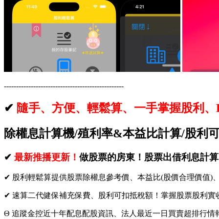
-------------------------------------------------
✔
隨手、方便、輕鬆算、一手掌握股利、
除權息計算機/殖利率&本益比計算/股利
✔
最新推播更新！
做股票的房東！股票出借利息計算
✔ 股利輕鬆算提供股票除權息參考價、本益比(股價合理價值
✔ 速算二代健保補充保費、股利可扣抵稅額！掌握股票股利實
Θ 追蹤金控近十年配息配股資訊、法人最近一日買賣超排行情